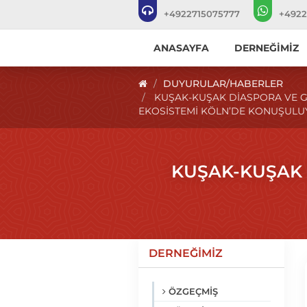
+4922715075777
+4922
ANASAYFA
DERNEĞİMİZ
DUYURULAR/HABERLER
KUŞAK-KUŞAK DIASPORA VE GI
EKOSISTEMI KÖLN’DE KONUŞUL
KUŞAK-KUŞAK 
DERNEĞİMİZ
ÖZGEÇMİŞ