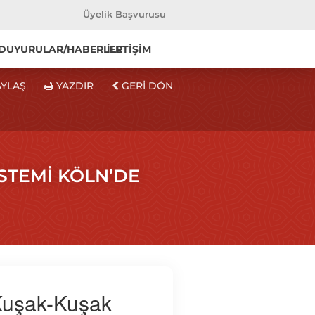
Üyelik Başvurusu
DUYURULAR/HABERLER
İLETIŞIM
YLAŞ
YAZDIR
GERI DÖN
STEMI KÖLN’DE
uşak-Kuşak