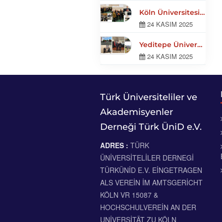
Köln Üniversitesi’nde Ali Babacan Ekonomi ve Hukuk Gündemini Değerlendirdi
24 KASIM 2025
Yeditepe Üniversitesi ve Eski İstanbul Büyükşehir Belediye Başkanı Bedrettin Dalan Ziyareti –
24 KASIM 2025
Türk Üniversiteliler ve
Akademisyenler
Derneği Türk ÜniD e.V.
ADRES :
TÜRK
ÜNIVERSITELILER DERNEGI
TÜRKÜNID E.V. EINGETRAGEN
ALS VEREIN IM AMTSGERICHT
KÖLN VR 15087 &
HOCHSCHULVEREIN AN DER
UNIVERSITÄT ZU KÖLN