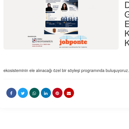
D
G
E
K
K
ekosisteminin ele alınacağı özel bir söyleşi programında buluşuyoruz.