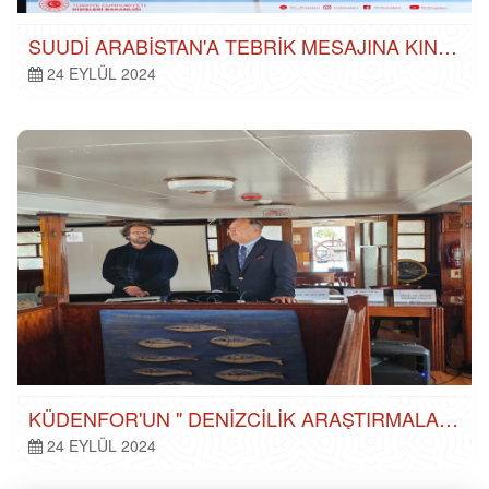
SUUDI ARABISTAN'A TEBRIK MESAJINA KINAMA!!
24 EYLÜL 2024
KÜDENFOR'UN " DENIZCILIK ARAŞTIRMALARINDA YENI PERSPEKTIFLER" PANELI
24 EYLÜL 2024