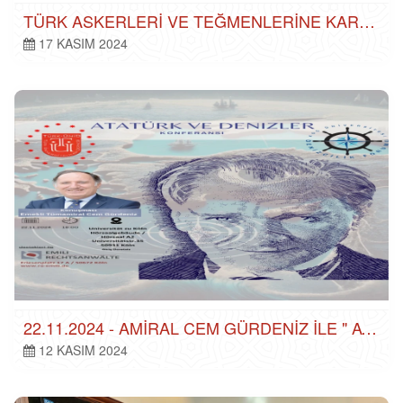
TÜRK ASKERLERI VE TEĞMENLERINE KARŞI AÇILAN SORUŞTURMALAR HAKKINDA BASIN AÇIKLAMAMIZ
17 KASIM 2024
22.11.2024 - AMIRAL CEM GÜRDENIZ ILE " ATATÜRK VE DENIZLER "
12 KASIM 2024