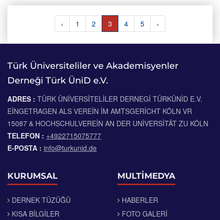
‹
1
2
3
4
5
›
Türk Üniversiteliler ve Akademisyenler
Derneği Türk ÜniD e.V.
ADRES :
TÜRK ÜNIVERSITELILER DERNEGI TÜRKÜNID E.V.
EINGETRAGEN ALS VEREIN IM AMTSGERICHT KÖLN VR
15087 & HOCHSCHULVEREIN AN DER UNIVERSITÄT ZU KÖLN
TELEFON :
+4922715075777
E-POSTA :
info@turkunid.de
KURUMSAL
MULTİMEDYA
DERNEK TÜZÜĞÜ
HABERLER
KISA BILGILER
FOTO GALERI