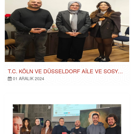
T.C. KÖLN VE DÜSSELDORF AILE VE SOSYAL İŞLER ATAŞESI, PSIKOLOG SAYIN RUKIYE SANCAR'I KÖLN BAŞKONSOLOSLUĞU MAKAMINDA ZIYARETI
01 ARALIK 2024