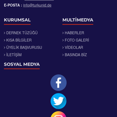
E-POSTA :
info@turkunid.de
KURUMSAL
MULTİMEDYA
DERNEK TÜZÜĞÜ
HABERLER
KISA BILGILER
FOTO GALERI
ÜYELIK BAŞVURUSU
VIDEOLAR
İLETIŞIM
BASINDA BIZ
SOSYAL MEDYA