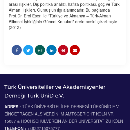
arası ilişkiler, Dış politika analizi, hafıza politikası, göç ve Türk-
Alman İlişkileri, Gümüş'ün ilgi alanındadır. Bu bağlamda
Prof.Dr. Erol Esen ile "Türkiye ve Almanya – Türk-Alman
Bilimsel İşbirliğinin Güncel Konuları" derlemesini çıkartmıştır
(2012)
Türk Üniversiteliler ve Akademisyenler
Derneği Türk ÜniD e.V.
ADRES :
TÜRK ÜNIVERSITELILER DERNEGI TÜRKÜNID E.V.
EINGETRAGEN ALS VEREIN IM AMTSGERICHT KÖLN VR
15087 & HOCHSCHULVEREIN AN DER UNIVERSITÄT ZU KÖLN
TELEFON :
+4922715075777