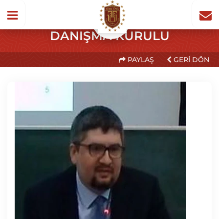
DANIŞMA KURULU
PAYLAŞ
GERI DÖN