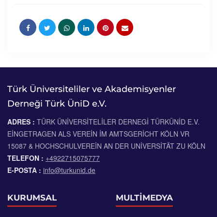
Türk Üniversiteliler ve Akademisyenler
Derneği Türk ÜniD e.V.
ADRES :
TÜRK ÜNIVERSITELILER DERNEGI TÜRKÜNID E.V.
EINGETRAGEN ALS VEREIN IM AMTSGERICHT KÖLN VR
15087 & HOCHSCHULVEREIN AN DER UNIVERSITÄT ZU KÖLN
TELEFON :
+4922715075777
E-POSTA :
info@turkunid.de
KURUMSAL
MULTİMEDYA